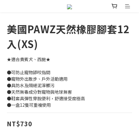
美國PAWZ天然橡膠腳套12
入(XS)
★適合貴賓犬、西施★
●可防止寵物舔咬指間
●寵物外出散步、戶外活動適用
●具防水及隔絕泥濘髒污
●天然無毒成分對寵物與地球無害
●鞋套具彈性穿脫便利，舒適接受度極高
●一盒12隻可重複使用
NT$730