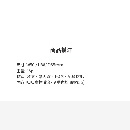
商品描述
尺寸: W50 / H88/ D65mm
重量: 35g
材質: 矽膠、聚丙烯、POM、尼龍樹脂
內容: 呱呱寵物嘴套-哈囉你好嗎款(SS)