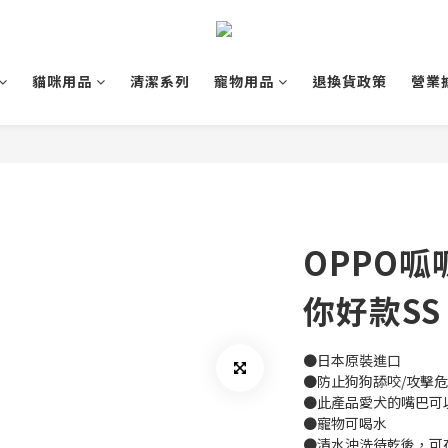
貓咪用品
清潔系列
寵物用品
退換貨政策
營業
OPPO呱
你好款SS
●日本原裝進口
●防止狗狗舔咬/攻擊危
●此產品愛犬的嘴巴可
●寵物可喝水
●清水沖洗待乾後，可