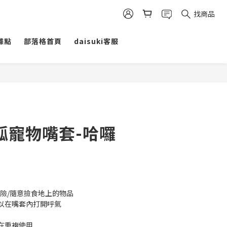
找商品
據點
部落格首頁
daisuki客服
呱寵物嘴套-哈囉
險/隨意撿食地上的物品
以在嘴套內打開呼氣
在重複使用