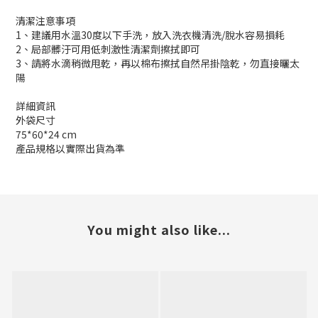
清潔注意事項
1、建議用水溫30度以下手洗，放入洗衣機清洗/脫水容易損耗
2、局部髒汙可用低刺激性清潔劑擦拭即可
3、請將水滴稍微甩乾，再以棉布擦拭自然吊掛陰乾，勿直接曬太
陽
詳細資訊
外袋尺寸
75*60*24 cm
產品規格以實際出貨為準
You might also like...